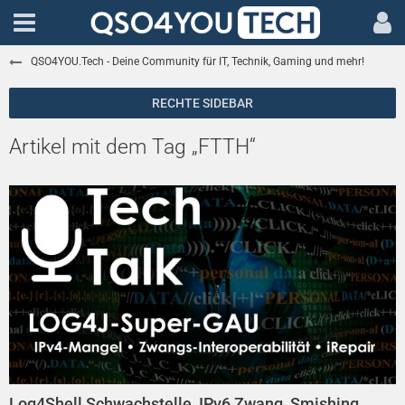
QSO4YOU.Tech - Deine Community für IT, Technik, Gaming und mehr!
Artikel mit dem Tag „FTTH“
Log4Shell Schwachstelle, IPv6 Zwang, Smishing,