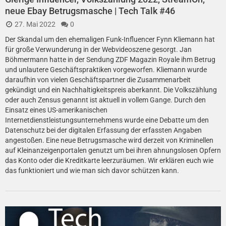
neue Ebay Betrugsmasche | Tech Talk #46
27. Mai 2022
0
Der Skandal um den ehemaligen Funk-Influencer Fynn Kliemann hat
für große Verwunderung in der Webvideoszene gesorgt. Jan
Böhmermann hatte in der Sendung ZDF Magazin Royale ihm Betrug
und unlautere Geschäftspraktiken vorgeworfen. Kliemann wurde
daraufhin von vielen Geschäftspartner die Zusammenarbeit
gekündigt und ein Nachhaltigkeitspreis aberkannt. Die Volkszählung
oder auch Zensus genannt ist aktuell in vollem Gange. Durch den
Einsatz eines US-amerikanischen
Internetdienstleistungsunternehmens wurde eine Debatte um den
Datenschutz bei der digitalen Erfassung der erfassten Angaben
angestoßen. Eine neue Betrugsmasche wird derzeit von Kriminellen
auf Kleinanzeigenportalen genutzt um bei ihren ahnungslosen Opfern
das Konto oder die Kreditkarte leerzuräumen. Wir erklären euch wie
das funktioniert und wie man sich davor schützen kann.