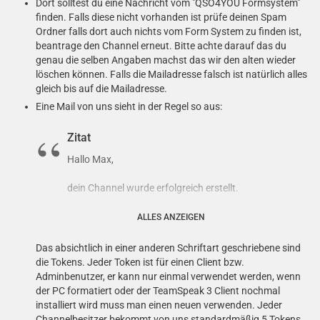
Dort solltest du eine Nachricht vom "QSO4YOU Formsystem"
finden. Falls diese nicht vorhanden ist prüfe deinen Spam
Ordner falls dort auch nichts vom Form System zu finden ist,
beantrage den Channel erneut. Bitte achte darauf das du
genau die selben Angaben machst das wir den alten wieder
löschen können. Falls die Mailadresse falsch ist natürlich alles
gleich bis auf die Mailadresse.
Eine Mail von uns sieht in der Regel so aus:
Zitat
Hallo Max,
dein Channel wurde erfolgreich erstellt.
Wir haben 5 Berechtigungstoken für dich erstellt. Mit
ALLES ANZEIGEN
diesen Token können andere User und du
Administratorenrechte in diesem Channel erlangen.
Das absichtlich in einer anderen Schriftart geschriebene sind
Dabei ist zu beachten, dass jeder Token nur einmal
die Tokens. Jeder Token ist für einen Client bzw.
verwendet werden kann.
Adminbenutzer, er kann nur einmal verwendet werden, wenn
der PC formatiert oder der TeamSpeak 3 Client nochmal
Token
installiert wird muss man einen neuen verwenden. Jeder
5at+4VGNHD8By9bXXnZ6ie4xoIOt0agwFUQhC
Channelbesitzer bekommt von uns standardmäßig 5 Tokens