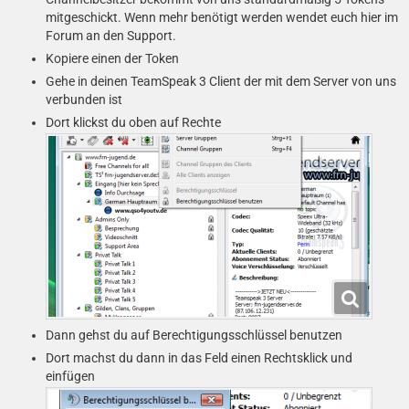
tUUI3IGEPEIcrShk2FpHTiCuH0j3QSeEuAW8zp
mitgeschickt. Wenn mehr benötigt werden wendet euch hier im
Gv8RYnWi7QFciZ4u0IlP1cvd0Rx+bxr25O94D
Forum an den Support.
l2GfAMtr3ABHen+HHHSQhjWtZBCDjKjQMt25o
Kopiere einen der Token
0T3E4sNsQxSdpGp5wUaVRhOjQVy2h56itYblk
Gehe in deinen TeamSpeak 3 Client der mit dem Server von uns
verbunden ist
Jeder Channelbesitzer sollte sich mit der gleichen
Dort klickst du oben auf Rechte
Mailadresse in unserem Forum registrieren. Wir
möchten dich bitten, dich hier auch zu registrieren:
Solltest du mehr Token brauchen melde dich über unser
Forum bei uns. Auch für andere Fragen steht das
Admin-Team im Forum jederzeit zur Verfügung.
Den Client kannst du unter folgender Adresse
herunterladen:
http://www.download.frn-jugend.de
Dann gehst du auf Berechtigungsschlüssel benutzen
Viel Spaß mit dem Channel wünschen die
Dort machst du dann in das Feld einen Rechtsklick und
QSO4YOU-Administratoren
einfügen