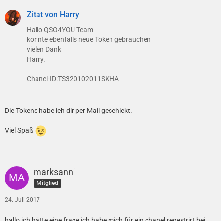
Zitat von Harry
Hallo QSO4YOU Team
könnte ebenfalls neue Token gebrauchen
vielen Dank
Harry.
Chanel-ID:TS320102011SKHA
Die Tokens habe ich dir per Mail geschickt.
Viel Spaß
marksanni
Mitglied
24. Juli 2017
hallo ich hätte eine frage ich habe mich für ein chanel regestrirt bei