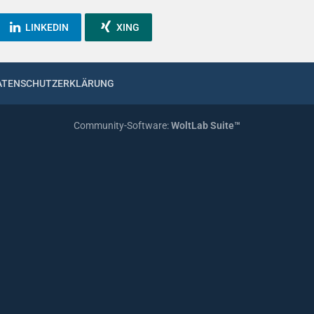
LINKEDIN
XING
ATENSCHUTZERKLÄRUNG
Community-Software:
WoltLab Suite™