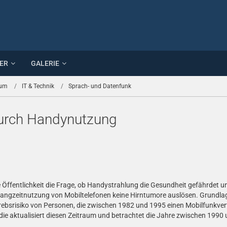
ER
GALERIE
rum
IT & Technik
Sprach- und Datenfunk
durch Handynutzung
 Öffentlichkeit die Frage, ob Handystrahlung die Gesundheit gefährdet un
ngzeitnutzung von Mobiltelefonen keine Hirntumore auslösen. Grundlage f
rebsrisiko von Personen, die zwischen 1982 und 1995 einen Mobilfunkve
udie aktualisiert diesen Zeitraum und betrachtet die Jahre zwischen 1990