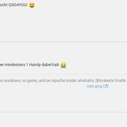
ünscht QSO4YOU!
immer mindestens 1 Handy dabei hab
 no windows, no gates, and an Apache inside :ahahaha: [Blockierte Grafik
mini.png
]