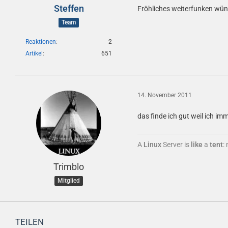
Steffen
Fröhliches weiterfunken w
Team
Reaktionen
2
Artikel
651
14. November 2011
das finde ich gut weil ich 
A
Linux
Server is
like
a
tent
:
Trimblo
Mitglied
TEILEN