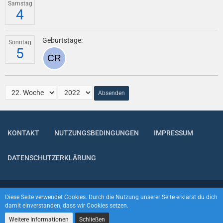
Samstag
4
Geburtstage:
Sonntag
5
Absenden
KONTAKT
NUTZUNGSBEDINGUNGEN
IMPRESSUM
DATENSCHUTZERKLÄRUNG
Community-Software:
WoltLab Suite™
Diese Seite verwendet Cookies. Durch die Nutzung unserer Seite erklärst du dich
damit einverstanden, dass wir Cookies setzen.
Weitere Informationen
Schließen