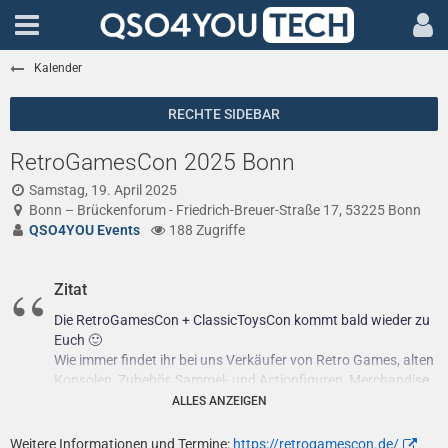
Kalender
RetroGamesCon 2025 Bonn
Samstag, 19. April 2025
Bonn – Brückenforum - Friedrich-Breuer-Straße 17, 53225 Bonn
QSO4YOU Events
188 Zugriffe
Zitat
Die RetroGamesCon + ClassicToysCon kommt bald wieder zu
Euch 🙂
Wie immer findet ihr bei uns Verkäufer von Retro Games, alten
Konsolen, Zubehör, Sammel- und Actionfiguren, Merchandise,
Star Wars, Masters of the Universe und
sonstiges
ALLES ANZEIGEN
Kultspielzeug aller Art.
Freut euch auf ein abwechslungsreiches Programm mit
Weitere Informationen und Termine:
https://retrogamescon.de/