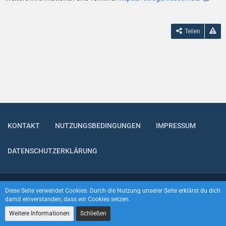
Spieleentwicklern, Szenegrößen und Versteigerungen in
Zusammenarbeit mit SciFi4Charity für die Deutsche
Kinderkrebshilfe. Über weitere Highlights halten wir euch auf
Teilen
dem Laufenden.
Youtuber und Fotografen sind herzlich willkommen 🙂
Macht mit bei unserem Retro Quiz oder bei einem unserer
Turnieren!
Freut Euch auf die wunderbaren Retro Wundertüten!
Wie immer mit dabei unsere Retro Gaming Zone mit all euren
Lieblingskonsolen und Spieleklassikern, die Mario Kart Carrera
Bahn und die Zauberwürfel-Ecke.
Viel Spaß 🙂
KONTAKT
NUTZUNGSBEDINGUNGEN
IMPRESSUM
Wichtig! Als Besucher müsst Ihr Euch
DATENSCHUTZERKLÄRUNG
nicht anmelden und jeder kann dabei
sein. Kommt einfach vorbei und erlebt
einen tollen Tag.
Community-Software:
WoltLab Suite™
Diese Seite verwendet Cookies. Durch die Nutzung unserer Seite erklärst du dich
damit einverstanden, dass wir Cookies setzen.
Weitere Informationen
Schließen