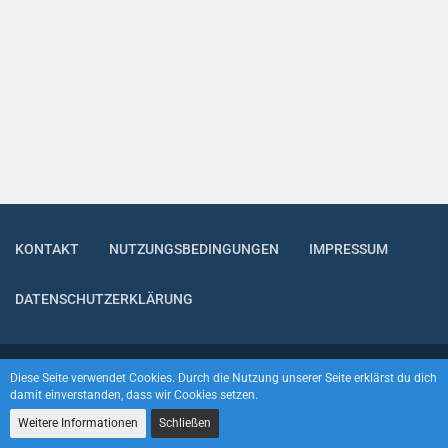
KONTAKT
NUTZUNGSBEDINGUNGEN
IMPRESSUM
DATENSCHUTZERKLÄRUNG
Community-Software:
WoltLab Suite™
Diese Seite verwendet Cookies. Durch die Nutzung unserer Seite erklärst du dich
damit einverstanden, dass wir Cookies setzen.
Weitere Informationen
Schließen