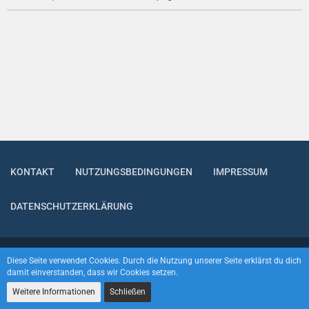
KONTAKT
NUTZUNGSBEDINGUNGEN
IMPRESSUM
DATENSCHUTZERKLÄRUNG
Community-Software:
WoltLab Suite™
Diese Seite verwendet Cookies. Durch die Nutzung unserer Seite erklärst du dich
damit einverstanden, dass wir Cookies setzen.
Weitere Informationen
Schließen