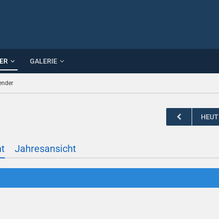
ER
GALERIE
ender
HEUT
ht
Jahresansicht