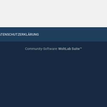
ATENSCHUTZERKLÄRUNG
Community-Software:
WoltLab Suite™