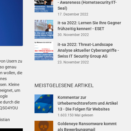
- Awareness (Hornetsecurity/IT-
Seal)
17. Dezember 2022
it-sa 2022: Lernen Sie Ihre Gegner
frühzeitig kennen! - ESET
30. November 2022
it-sa 2022: Threat-Landscape
Analyse aktueller Cyberangriffe -
Swiss IT Security Group AG
von Usern zu
23. November 2022
lso genau
n wollen, die
ines
sen. Kleine
MEISTGELESENE ARTIKEL
geeignet, um
oogle
Kommentar zur
e durch die
Urheberrechtsreform und Artikel
on QSO4YOU
13 - Die Folgen für Websites
1.603.150 Mal gelesen
istian
Goldeneye Ransomware kommt
als Bewerbungsmail