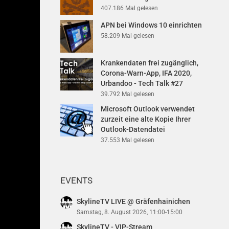
407.186 Mal gelesen
APN bei Windows 10 einrichten
58.209 Mal gelesen
Krankendaten frei zugänglich,
Corona-Warn-App, IFA 2020,
Urbandoo - Tech Talk #27
39.792 Mal gelesen
Microsoft Outlook verwendet
zurzeit eine alte Kopie Ihrer
Outlook-Datendatei
37.553 Mal gelesen
EVENTS
SkylineTV LIVE @ Gräfenhainichen
Samstag, 8. August 2026, 11:00-15:00
SkylineTV - VIP-Stream