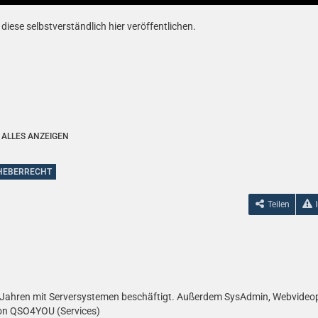
ese selbstverständlich hier veröffentlichen.
tellung zu umstrittenen Artikeln der
ALLES ANZEIGEN
HEBERRECHT
dnis C Uploadfilter und ein EU-weites Leistungsschutzrecht in der jetzigen
Teilen
 10 Jahren mit Serversystemen beschäftigt. Außerdem SysAdmin, Webvideo
on QSO4YOU (Services)