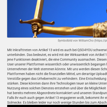
Symbolbild von WilliamCho (https://p
Mit Inkrafttreten von Artikel 13 wird es auch bei QSO4YOU schwe
unterbinden. Das bedeutet, es wird mit der Wirksamkeit von Artik
jene Funktionen deaktiviert, die eine Community ausmachen. Diesen 
User unserer Plattformen wissentlich oder unwissentlich begangen
Unternehmen der Welt stemmen könnte. Mit uns werden diesen Schr
Plattformen haben nicht die finanziellen Mittel, um derartige Upload
Verstöße gegen das Urheberrecht zu verhindern. Eine Entscheidung 
stärken. Diese könnten dann ihre Technologien teuer an kleine Unte
Nutzung eines solchen Dienstes entstehen und über die Möglichkeit
hat bereits mehrere Abgeordnete kontaktiert und unseren Standpunk
Falls ihr euch auch gegen Artikel 13 engagieren wollt, bekommt ihr 
Solmecke. Es bleiben leider nur noch wenige Stunden bis zum Absc