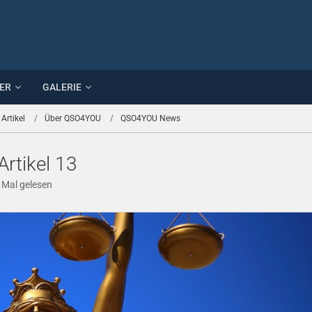
ER
GALERIE
 Artikel
Über QSO4YOU
QSO4YOU News
rtikel 13
 Mal gelesen