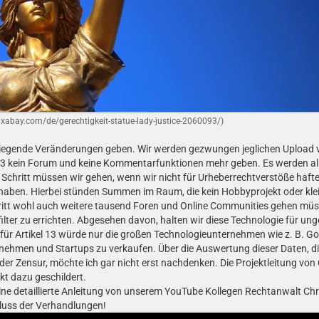
ixabay.com/de/gerechtigkeit-statue-lady-justice-2060093/)
rwiegende Veränderungen geben. Wir werden gezwungen jeglichen Upload 
el 13 kein Forum und keine Kommentarfunktionen mehr geben. Es werden a
Schritt müssen wir gehen, wenn wir nicht für Urheberrechtverstöße hafte
 haben. Hierbei stünden Summen im Raum, die kein Hobbyprojekt oder kle
itt wohl auch weitere tausend Foren und Online Communities gehen müs
filter zu errichten. Abgesehen davon, halten wir diese Technologie für un
für Artikel 13 würde nur die großen Technologieunternehmen wie z. B. G
rnehmen und Startups zu verkaufen. Über die Auswertung dieser Daten, di
 der Zensur, möchte ich gar nicht erst nachdenken. Die Projektleitung v
t dazu geschildert.
eine detaillierte Anleitung von unserem YouTube Kollegen Rechtanwalt Chr
hluss der Verhandlungen!