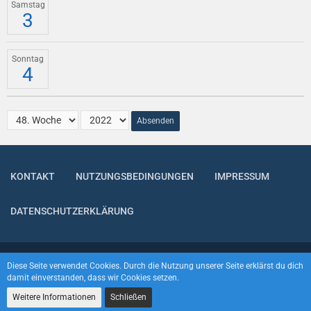
Samstag
3
Sonntag
4
Absenden
KONTAKT
NUTZUNGSBEDINGUNGEN
IMPRESSUM
DATENSCHUTZERKLÄRUNG
Community-Software:
WoltLab Suite™
Diese Seite verwendet Cookies. Durch die Nutzung unserer Seite erklärst du dich
damit einverstanden, dass wir Cookies setzen.
Weitere Informationen
Schließen